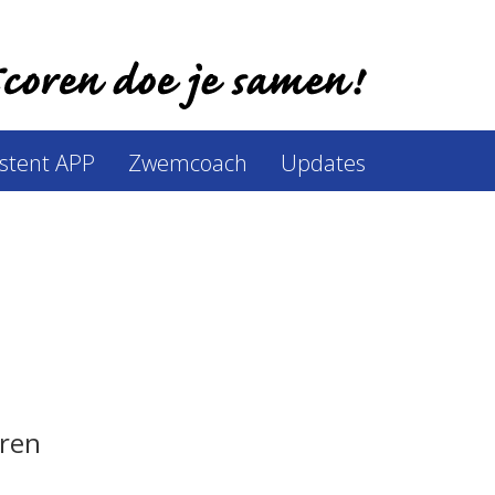
istent APP
Zwemcoach
Updates
uren