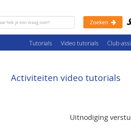
Zoeken
Tutorials
Video tutorials
Club-ass
Activiteiten video tutorials
Uitnodiging verst