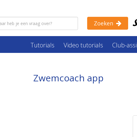
Zoeken
Tutorials
Video tutorials
Club-ass
Zwemcoach app