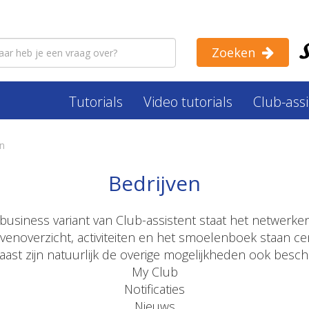
Zoeken
Tutorials
Video tutorials
Club-ass
en
Bedrijven
business variant van Club-assistent staat het netwerke
jvenoverzicht, activiteiten en het smoelenboek staan cen
ast zijn natuurlijk de overige mogelijkheden ook besch
My Club
Notificaties
Nieuws