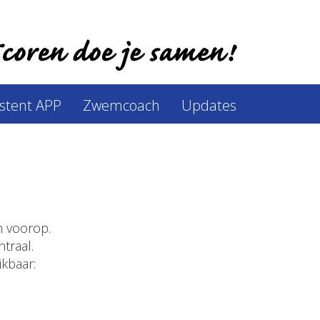
istent APP
Zwemcoach
Updates
n voorop.
traal.
ikbaar: