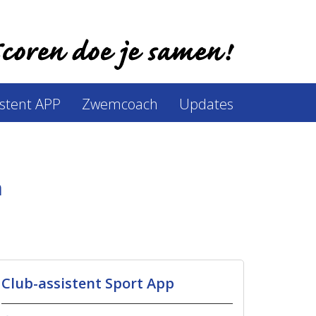
istent APP
Zwemcoach
Updates
n
Club-assistent Sport App