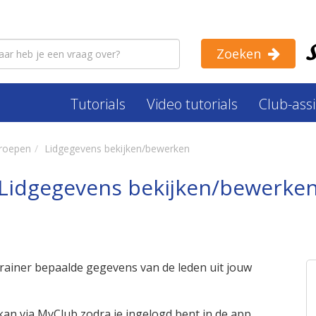
Zoeken
Tutorials
Video tutorials
Club-ass
roepen
Lidgegevens bekijken/bewerken
Lidgegevens bekijken/bewerke
 trainer bepaalde gegevens van de leden uit jouw
kan via MyClub zodra je ingelogd bent in de app.