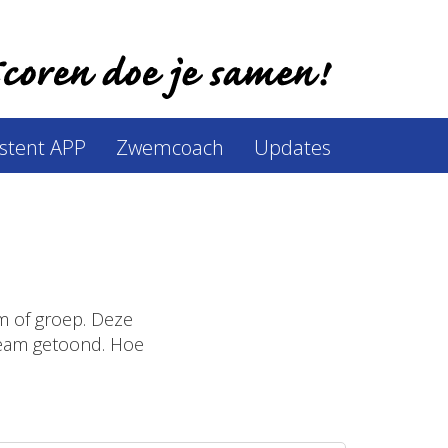
istent APP
Zwemcoach
Updates
m of groep. Deze
team getoond. Hoe