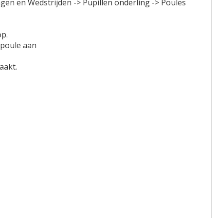
gen en Wedstrijden -> Pupillen onderling -> Poules
op.
 poule aan
aakt.