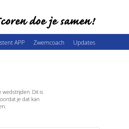
istent APP
Zwemcoach
Updates
wedstrijden. Dit is
oordat je dat kan
en.