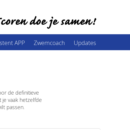
istent APP
Zwemcoach
Updates
or de definitieve
 je vaak hetzelfde
ilt passen.