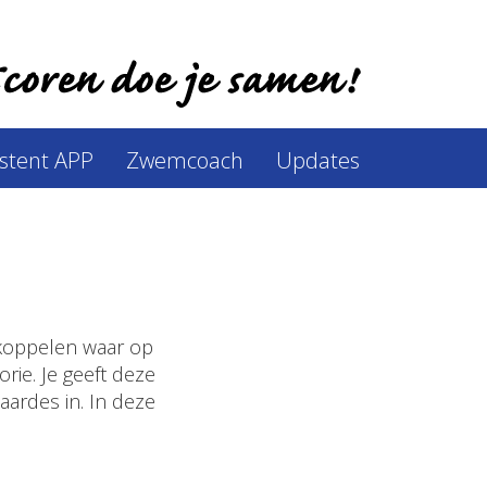
istent APP
Zwemcoach
Updates
e koppelen waar op
rie. Je geeft deze
ardes in. In deze
.